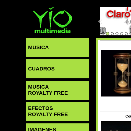
MUSICA
CUADROS
MUSICA
ROYALTY FREE
EFECTOS
ROYALTY FREE
Co
IMAGENES