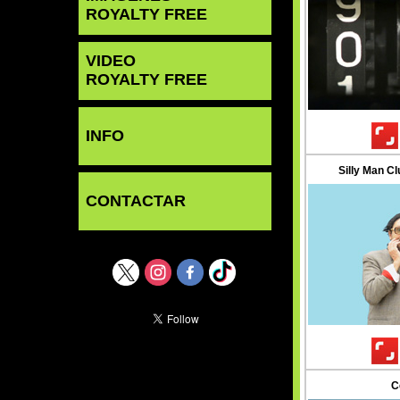
ROYALTY FREE
VIDEO
ROYALTY FREE
INFO
Silly Man Cl
CONTACTAR
C