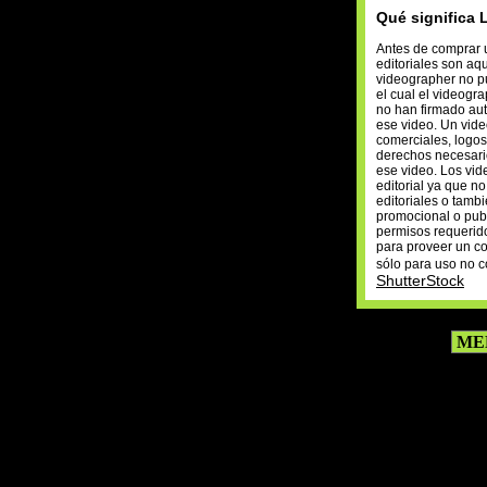
Qué significa L
Antes de comprar u
editoriales son aq
videographer no pu
el cual el videogr
no han firmado au
ese video. Un vide
comerciales, logos
derechos necesari
ese video. Los vid
editorial ya que n
editoriales o tamb
promocional o publi
permisos requerido
para proveer un co
sólo para uso no c
ShutterStock