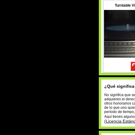
Turntable V
¿Qué significa
No significa que s
adquieres el derec
otros honorarios c
de lo que uno quie
período de tiempo,
Aquí tienes algun
(Licencia Están