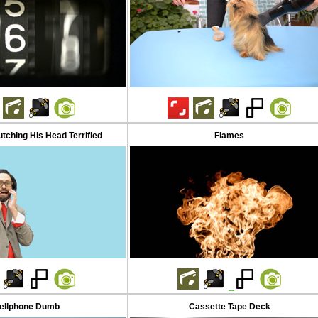
utching His Head Terrified
Flames
ellphone Dumb
Cassette Tape Deck