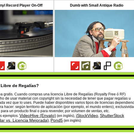
inyl Record Player On-Off
Dumb with Small Antique Radio
 Libre de Regalías?
ea gratis. Cuando compras una licencia Libre de Regalías (Royalty Free ó RF)
ho de usar material con copyright sin la necesidad de tener que pagar regalías u
ada vez que lo uses. Puede haber disponibles varios tipos de licencias dependien
ra hacer: según territorio de aplicación (por ejemplo, el mundo entero), exclusivida
 para un producto final o para revender, por volumen de ventas, etc.
VideoHive (Envato)
iStockVideo
ShutterStock
os ejemplos:
(en inglés),
,
dar vs. Licencia Mejorada)
Pond5
,
(en inglés)