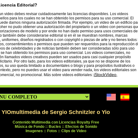
icencia Editorial?
n video debes revisar cuidadosamente las licencias disponibles. Los videos
uellos para los cuales no se han obtenido los permisos para su uso comercial. El
ede darnos ninguna autorización firmada. Por ejemplo, un video de un edificio pa
apher no pudo obtener una autorización del propietario o un video con personas qu
torizaciones de modelo y por ende no han dado permiso para usos comerciales de
o también debe considerarse editorial si en él se muestran nombres, marcas
, uniformes, diseños registrados o con copyright o piezas de arte y no tienes todos 
os, consentimientos o permisos que pueden ser requeridos para la reproducción 
eos de celebridades y de noticias también deben ser consideradas sólo para uso
o se han obtenido los permisos para uso comercial. Los videos comerciales, no
ién llamados videos creativos pueden ser usados para casi cualquier propósito
citario. Por otro lado, para los videos editoriales, ya que no se dispone de los
s, su uso queda limitado a documentales o blogs y para propósitos ilustrativos o
ntexto, pero no puedes usar el video para vender nada, los videos editoriales son
iStockVideo
omercial, no promocional. Más sobre videos editoriales:
,
YIOmultimedia de Sergio Schnitzler o Yio
Contenido Multimedia con Licencias Royalty Free
Música de Fondo :: Bucles :: Efectos de Sonido
Imagenes :: Fotos :: Clips de Video